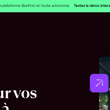
la plateforme iBanFirst en toute autonomie.
Testez la démo inter
r vos 
à 