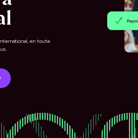
al
nternational, en toute 
us.
e