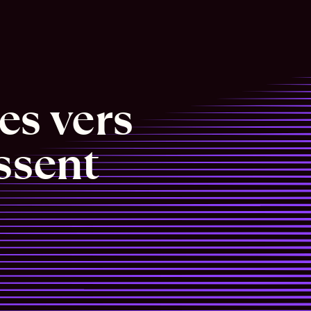
s vers 
ssent 