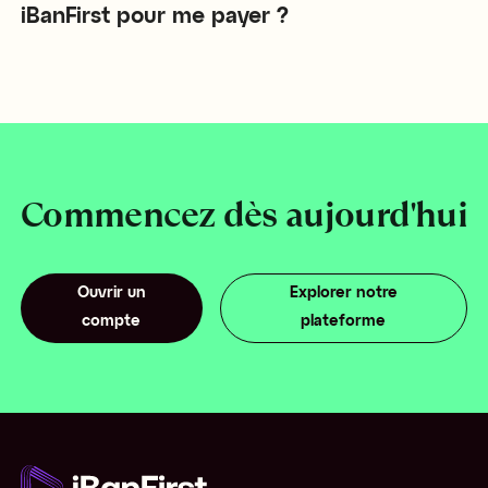
iBanFirst pour me payer ?
Commencez dès aujourd'hui
Ouvrir un
Explorer notre
compte
plateforme
O
uvrir un
com
pte